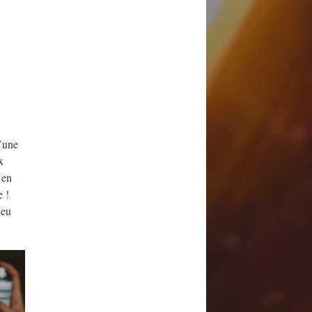
d’une
x
 en
e !
ieu