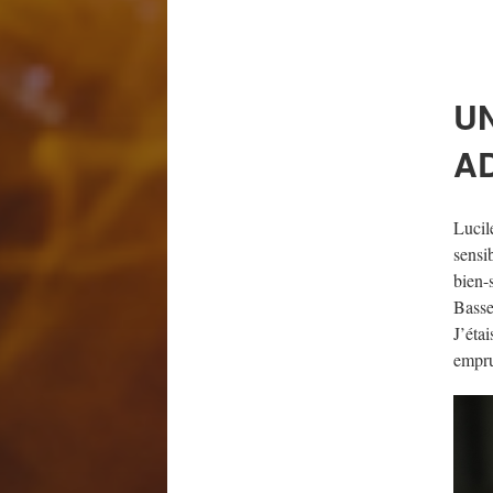
UN
A
Lucil
sensi
bien-
Basse
J’éta
empru