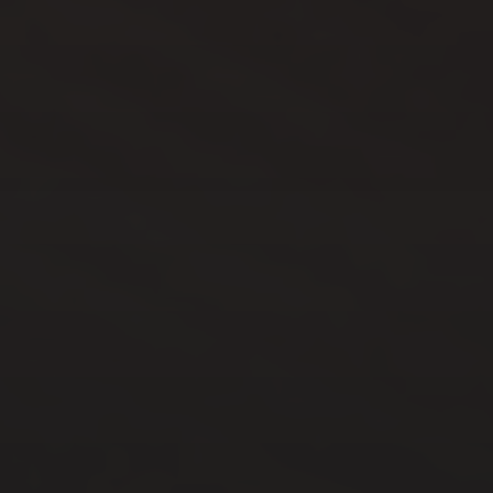
ARTICLES RÉCENTS
Pourquoi les photos corporate sont essentielles
pour votre image
Séance photo grossesse au Havre – Amandine &
Valentin : des photos pleines de douceur
Photos de grossesse à domicile en Normandie –
Adeline & Pierre
Photographe Corporate à Fécamp : sublimez
votre image professionnelle
Photographe anniversaire de mariage – 10 ans de
mariage, ça se fête ! Adélaïde & Thomas
COMMENTAIRES