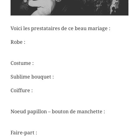
Voici les prestataires de ce beau mariage :
Robe :
https://rembo-styling.com/fr/
https://aurelia-mariages.fr
Costume :
https://latelier5.fr
Sublime bouquet :
https://www.artbotanique.fr
Coiffure :
https://www.instagram.com/salonvichair/
Noeud papillon – bouton de manchette :
https://www.lecolonel.com/fr/
Faire-part :
https://www.cottonbird.fr