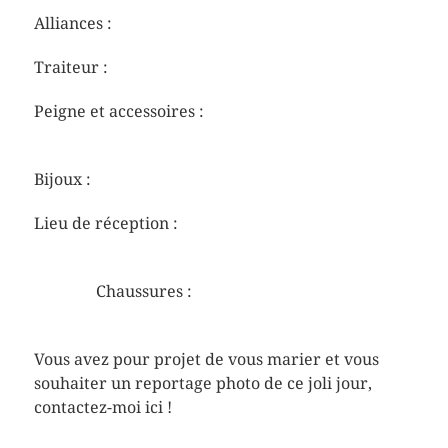
Alliances :
https://www.lepage.fr/fr/
Traiteur :
https://www.cirette-traiteur.com/fr/
Peigne et accessoires :
https://www.lescouronnesdevictoire.com
Bijoux :
https://emoi-emoi.com
Lieu de réception :
https://manoirdescarreaux.fr
https://eu.jmweston.com/collections/chaussures-
homme
Chaussures :
https://www.bobbies.com/fr/
Vous avez pour projet de vous marier et vous
souhaiter un reportage photo de ce joli jour,
contactez-moi ici !
https://viebontemps-
photographe.com/photographe-normandie-