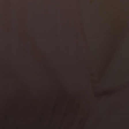
Mariage
Boudoir
Famille
Portraits Corporate
Blog
Contact
Tarifs
ARTICLES RÉCENTS
Pourquoi les photos corporate sont essentielles
pour votre image
Séance photo grossesse au Havre – Amandine &
Valentin : des photos pleines de douceur
Photos de grossesse à domicile en Normandie –