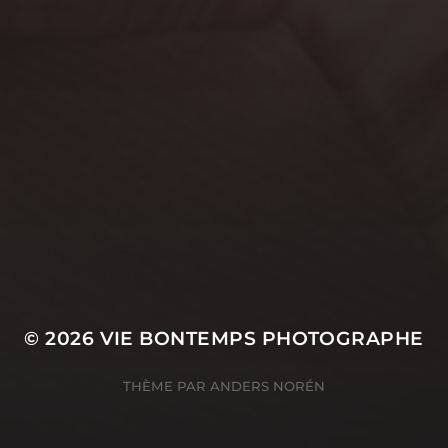
Adeline & Pierre
Photographe Corporate à Fécamp : sublimez
votre image professionnelle
Photographe anniversaire de mariage – 10 ans de
mariage, ça se fête ! Adélaïde & Thomas
COMMENTAIRES
RÉCENTS
© 2026
VIE BONTEMPS PHOTOGRAPHE
THÈME PAR
ANDERS NORÉN