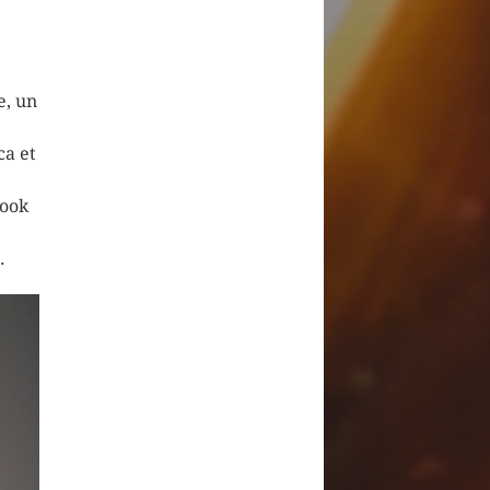
e, un
ca et
look
.