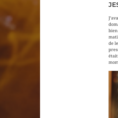
JE
J’av
doma
bien
mati
de l
pres
étai
mome