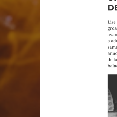
D
Lise
gros
avan
a ad
same
anno
de l
bala