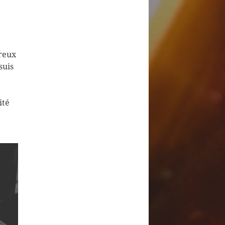
ureux
suis
ité