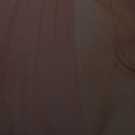
Qui suis-je ?
Mariage
Boudoir
Famille
Portraits Corporate
Blog
Contact
Tarifs
ARTICLES RÉCENTS
Pourquoi les photos corporate sont essentielles
pour votre image
Séance photo grossesse au Havre – Amandine &
Valentin : des photos pleines de douceur