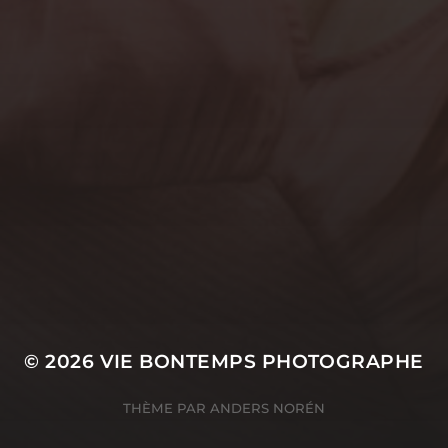
Photos de grossesse à domicile en Normandie –
Adeline & Pierre
Photographe Corporate à Fécamp : sublimez
votre image professionnelle
Photographe anniversaire de mariage – 10 ans de
mariage, ça se fête ! Adélaïde & Thomas
COMMENTAIRES
RÉCENTS
© 2026
VIE BONTEMPS PHOTOGRAPHE
THÈME PAR
ANDERS NORÉN